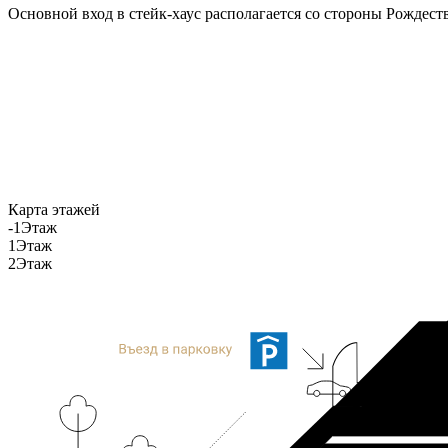
Основной вход в стейк-хаус располагается со стороны Рождеств
Карта этажей
-1
Этаж
1
Этаж
2
Этаж