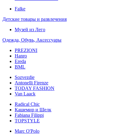
Falke
Детские товары и развлечения
Музей из Лего
Одежда, Обувь, Аксессуары
PREZIONI
Hanro
Ereda
BML
Sozvezdiе
Antonelli Firenze
TODAY FASHION
Van Laack
Radical Chic
Кашемир и Шелк
Fabiana Filippi
TOPSTYLE
Marc O'Polo