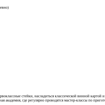
невно)
оклассные стейки, насладиться классической винной картой 
арная академия, где регулярно проводятся мастер-классы по пр