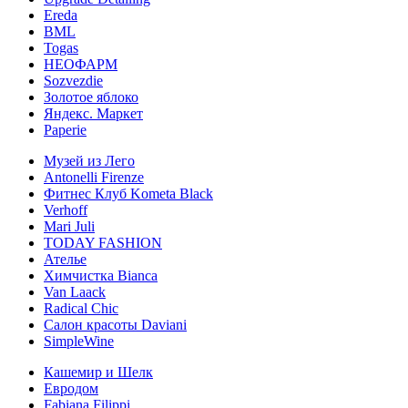
Ereda
BML
Togas
НЕОФАРМ
Sozvezdiе
Золотое яблоко
Яндекс. Маркет
Paperie
Музей из Лего
Antonelli Firenze
Фитнес Клуб Kometa Black
Verhoff
Mari Juli
TODAY FASHION
Ателье
Химчистка Bianca
Van Laack
Radical Chic
Салон красоты Daviani
SimpleWine
Кашемир и Шелк
Евродом
Fabiana Filippi