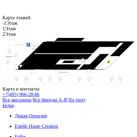
Карта этажей
-1
Этаж
1
Этаж
2
Этаж
Карта и контакты
+
7(495) 966-28-86
Все магазины
Все бренды А-Я
По типу
Белье
Дикая Орхидея
Estelle Haute Creation
Falke