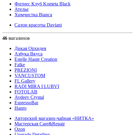
Фитнес Клуб Kometa Black
Ателье
Химчистка Bianca
Салон красоты Daviani
46
магазинов
Дикая Орхидея
Азбука Вкуса
Estelle Haute Creation
Falke
PREZIONI
VANCUSTOM
FL Gallery
RADI MIRA I LUBVI
FOTOLAB
Avdeev Crystal
EspressoBar
Hanro
Авторский магазин-чайная «НИТКА»
Мастерская Care&Repair
Ozon
Upgrade Detailing