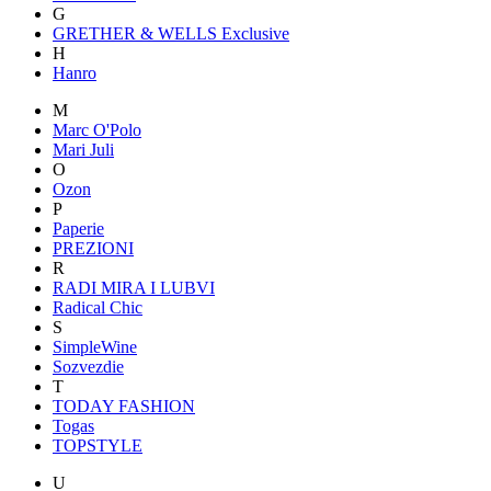
G
GRETHER & WELLS Exclusive
H
Hanro
M
Marc O'Polo
Mari Juli
O
Ozon
P
Paperie
PREZIONI
R
RADI MIRA I LUBVI
Radical Chic
S
SimpleWine
Sozvezdiе
T
TODAY FASHION
Togas
TOPSTYLE
U