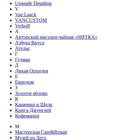
Upgrade Detailing
V
Van Laack
VANCUSTOM
Verhoff
А
Авторский магазин-чайная «НИТКА»
Азбука Вкуса
Ателье
Г
Гудман
Д
Дикая Орхидея
Е
Евродом
З
Золотое яблоко
К
Кашемир и Шелк
Книга Джунглей
Кофемания
М
Мастерская Care&Repair
Музей из Лего