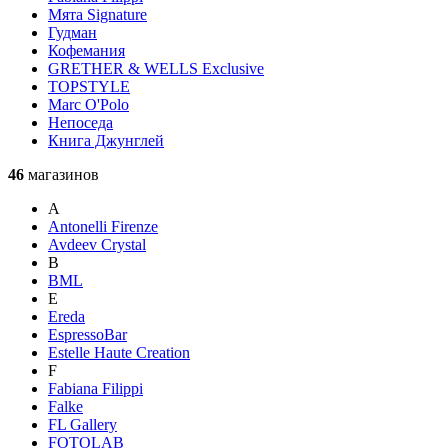
Мята Signature
Гудман
Кофемания
GRETHER & WELLS Exclusive
TOPSTYLE
Marc O'Polo
Непоседа
Книга Джунглей
46
магазинов
A
Antonelli Firenze
Avdeev Crystal
B
BML
E
Ereda
EspressoBar
Estelle Haute Creation
F
Fabiana Filippi
Falke
FL Gallery
FOTOLAB